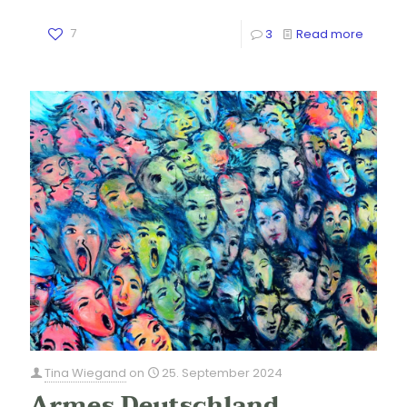
7
3
Read more
Tina Wiegand
on
25. September 2024
Armes Deutschland