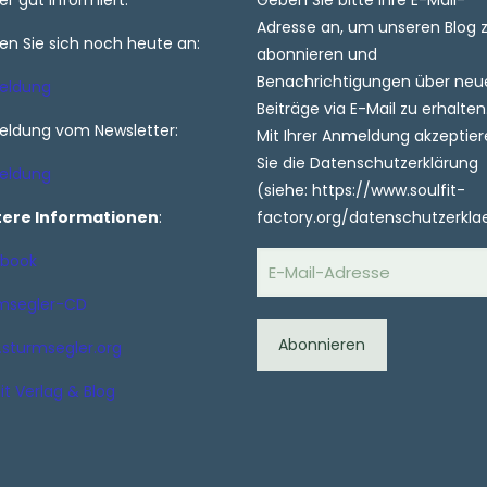
r gut informiert.
Geben Sie bitte Ihre E-Mail-
Adresse an, um unseren Blog 
en Sie sich noch heute an:
abonnieren und
Benachrichtigungen über neu
eldung
Beiträge via E-Mail zu erhalten
ldung vom Newsletter:
Mit Ihrer Anmeldung akzeptie
Sie die Datenschutzerklärung
eldung
(siehe: https://www.soulfit-
tere Informationen
:
factory.org/datenschutzerkla
E-
book
Mail-
msegler-CD
Adresse
Abonnieren
sturmsegler.org
it Verlag & Blog