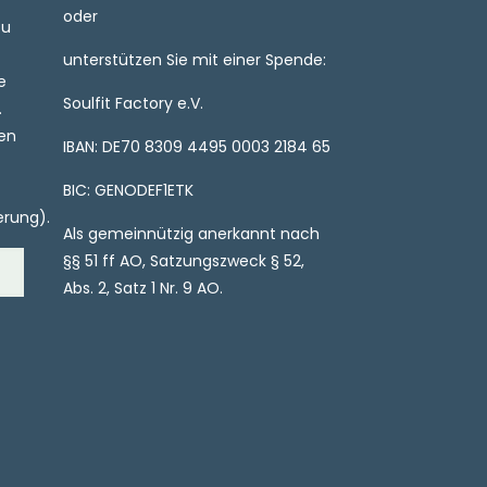
oder
zu
unterstützen Sie mit einer Spende:
e
Soulfit Factory e.V.
.
ren
IBAN: DE70 8309 4495 0003 2184 65
BIC: GENODEF1ETK
erung).
Als gemeinnützig anerkannt nach
§§ 51 ff AO, Satzungszweck § 52,
Abs. 2, Satz 1 Nr. 9 AO.