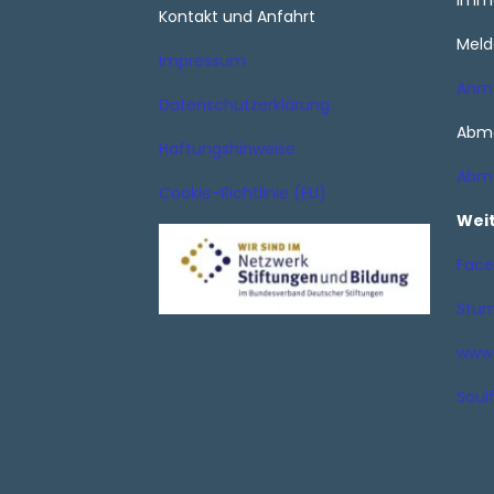
imme
Kontakt und Anfahrt
Meld
Impressum
Anm
Datenschutzerklärung
Abme
Haftungshinweise
Abm
Cookie-Richtlinie (EU)
Wei
Face
Stur
www.
Soulf