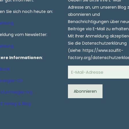
r gut informiert.
Geben Sie bitte Ihre E-Mail-
Adresse an, um unseren Blog 
en Sie sich noch heute an:
abonnieren und
Benachrichtigungen über neu
eldung
Beiträge via E-Mail zu erhalten
ldung vom Newsletter:
Mit Ihrer Anmeldung akzeptie
Sie die Datenschutzerklärung
eldung
(siehe: https://www.soulfit-
tere Informationen
:
factory.org/datenschutzerkla
E-
book
Mail-
msegler-CD
Adresse
Abonnieren
sturmsegler.org
it Verlag & Blog