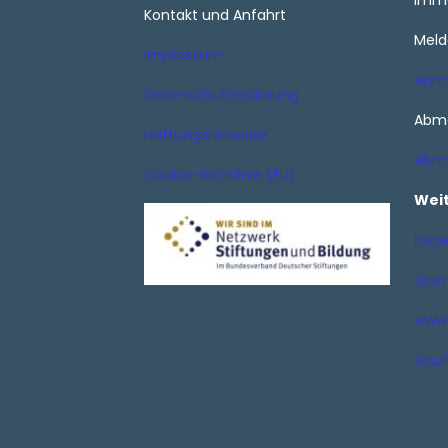
imme
Kontakt und Anfahrt
Meld
Impressum
Anm
Datenschutzerklärung
Abme
Haftungshinweise
Abm
Cookie-Richtlinie (EU)
Wei
Face
Stur
www.
Soulf