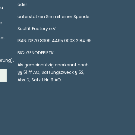
oder
zu
unterstützen Sie mit einer Spende:
e
Soulfit Factory e.V.
.
ren
IBAN: DE70 8309 4495 0003 2184 65
BIC: GENODEF1ETK
erung).
Als gemeinnützig anerkannt nach
§§ 51 ff AO, Satzungszweck § 52,
Abs. 2, Satz 1 Nr. 9 AO.