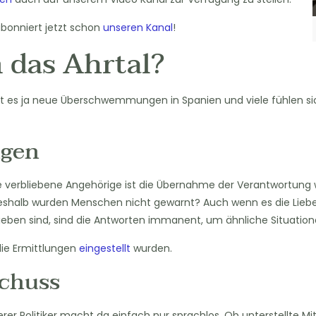
abonniert jetzt schon
unseren Kanal
!
 das Ahrtal?
ibt es ja neue Überschwemmungen in Spanien und viele fühlen sic
ngen
ele verbliebene Angehörige ist die Übernahme der Verantwortung w
halb wurden Menschen nicht gewarnt? Auch wenn es die Lieben 
blieben sind, sind die Antworten immanent, um ähnliche Situation
die Ermittlungen
eingestellt
wurden.
chuss
 Politiker macht da einfach nur sprachlos. Ob unterstellte Mit