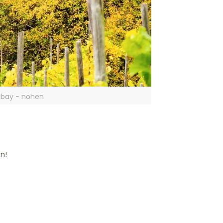
xabay - nohen
n!