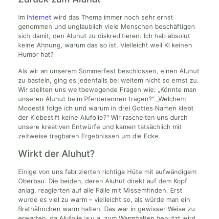
Im
Internet
wird das Thema immer noch sehr ernst
genommen und unglaublich viele Menschen beschäftigen
sich damit, den Aluhut zu diskreditieren. Ich hab absolut
keine Ahnung, warum das so ist. Vielleicht weil KI keinen
Humor hat?
Als wir an unserem Sommerfest beschlossen, einen Aluhut
zu basteln, ging es jedenfalls bei weitem nicht so ernst zu.
Wir stellten uns weltbewegende Fragen wie: „Könnte man
unseren Aluhut beim Pferderennen tragen?“ „Welchem
Modestil folge ich und warum in drei Gottes Namen klebt
der Klebestift keine Alufolie?“ Wir raschelten uns durch
unsere kreativen Entwürfe und kamen tatsächlich mit
zeitweise tragbaren Ergebnissen um die Ecke.
Wirkt der Aluhut?
Einige von uns fabrizierten richtige Hüte mit aufwändigem
Oberbau. Die beiden, deren Aluhut direkt auf dem Kopf
anlag, reagierten auf alle Fälle mit Missemfinden. Erst
wurde es viel zu warm – vielleicht so, als würde man ein
Brathähnchen warm halten. Das war in gewisser Weise zu
erwarten, da Alufolie ja u.a. zum Warmhalten benutzt wird.