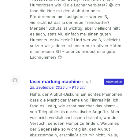
Humorlosen wie KI die Lacher verbietet? 😂 Ich
fand die Idee mit den Aluhüten beim
Pferderennen am Lustigsten – wer weiß,
vielleicht ist das ja der neue Trendsetter?
Mentaler Schutz ist wichtig, aber vielleicht hilft
es auch, statt Alu einfach mal einen guten
Humor zu entwickeln? Und wer weiß, vielleicht
setzen wir ja doch mit unseren kreativen Hüten
einen neuen Stil – oder zumindest eine gute
Lachnummer? 😉
laser marking machine
sagt:
Antworten
29. September 2025 um 9:15 Uhr
Haha, der Aluhut-Diskurs! Ein echtes Phänomen,
dass die Macht der Meme und Filmrealität. Ich
fand es lustig, wie ernst mancher das nimmt –
von Telepathie bis narzisstische Angriffe. Aber
was mich wirklich am Lachen brachte, war der
Versuch, seriösen Humor zu finden: Warum es
der Gegenseite so wichtig ist, den Aluhut
abzustempeln, erschließt sich mir nicht. Na ja,