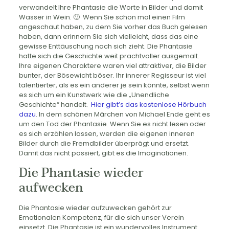
verwandelt Ihre Phantasie die Worte in Bilder und damit
Wasser in Wein. 🙂 Wenn Sie schon mal einen Film
angeschaut haben, zu dem Sie vorher das Buch gelesen
haben, dann erinnern Sie sich vielleicht, dass das eine
gewisse Enttäuschung nach sich zieht. Die Phantasie
hatte sich die Geschichte weit prachtvoller ausgemalt.
Ihre eigenen Charaktere waren viel attraktiver, die Bilder
bunter, der Bösewicht böser. Ihr innerer Regisseur ist viel
talentierter, als es ein anderer je sein könnte, selbst wenn
es sich um ein Kunstwerk wie die „Unendliche
Geschichte“ handelt.
Hier gibt’s das kostenlose Hörbuch
dazu
. In dem schönen Märchen von Michael Ende geht es
um den Tod der Phantasie. Wenn Sie es nicht lesen oder
es sich erzählen lassen, werden die eigenen inneren
Bilder durch die Fremdbilder überprägt und ersetzt.
Damit das nicht passiert, gibt es die Imaginationen.
Die Phantasie wieder
aufwecken
Die Phantasie wieder aufzuwecken gehört zur
Emotionalen Kompetenz, für die sich unser Verein
einsetzt. Die Phantasie ist ein wundervolles Instrument.