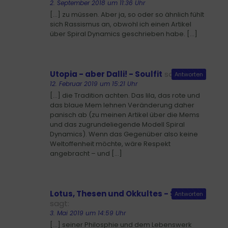
2. September 2018 um 11:36 Uhr
[…] zu müssen. Aber ja, so oder so ähnlich fühlt
sich Rassismus an, obwohl ich einen Artikel
über Spiral Dynamics geschrieben habe. […]
Utopia - aber Dalli! - Soulfit
sagt:
Antworten
12. Februar 2019 um 15:21 Uhr
[…] die Tradition achten. Das lila, das rote und
das blaue Mem lehnen Veränderung daher
panisch ab (zu meinen Artikel über die Mems
und das zugrundeliegende Modell Spiral
Dynamics). Wenn das Gegenüber also keine
Weltoffenheit möchte, wäre Respekt
angebracht – und […]
Lotus, Thesen und Okkultes - Soulfit
Antworten
sagt:
3. Mai 2019 um 14:59 Uhr
[…] seiner Philosphie und dem Lebenswerk