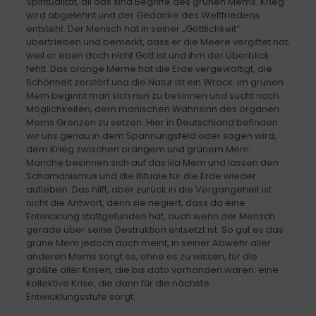
Spiritualität, all das sind Begriffe des grünen Mems. Krieg
wird abgelehnt und der Gedanke des Weltfriedens
entsteht. Der Mensch hat in seiner „Göttlichkeit“
übertrieben und bemerkt, dass er die Meere vergiftet hat,
weil er eben doch nicht Gott ist und ihm der Überblick
fehlt. Das orange Meme hat die Erde vergewaltigt, die
Schönheit zerstört und die Natur ist ein Wrack. Im grünen
Mem beginnt man sich nun zu besinnen und sucht nach
Möglichkeiten, dem manischen Wahnsinn des organen
Mems Grenzen zu setzen. Hier in Deutschland befinden
wir uns genau in dem Spannungsfeld oder sagen wird,
dem Krieg zwischen orangem und grünem Mem.
Manche besinnen sich auf das lila Mem und lassen den
Schamanismus und die Rituale für die Erde wieder
aufleben. Das hilft, aber zurück in die Vergangeheit ist
nicht die Antwort, denn sie negiert, dass da eine
Entwicklung stattgefunden hat, auch wenn der Mensch
gerade über seine Destruktion entsetzt ist. So gut es das
grüne Mem jedoch auch meint, in seiner Abwehr aller
anderen Mems sorgt es, ohne es zu wissen, für die
größte aller Krisen, die bis dato vorhanden waren: eine
kollektive Krise, die dann für die nächste
Entwicklungsstufe sorgt.