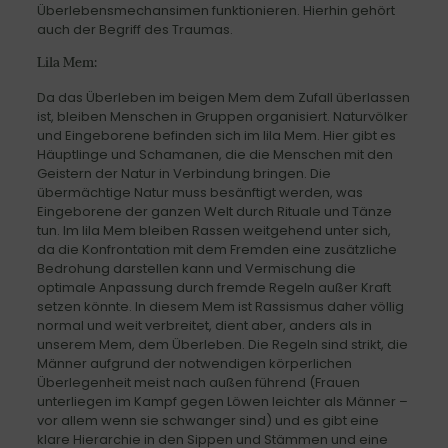
Überlebensmechansimen funktionieren. Hierhin gehört
auch der Begriff des Traumas.
Lila Mem:
Da das Überleben im beigen Mem dem Zufall überlassen
ist, bleiben Menschen in Gruppen organisiert. Naturvölker
und Eingeborene befinden sich im lila Mem. Hier gibt es
Häuptlinge und Schamanen, die die Menschen mit den
Geistern der Natur in Verbindung bringen. Die
übermächtige Natur muss besänftigt werden, was
Eingeborene der ganzen Welt durch Rituale und Tänze
tun. Im lila Mem bleiben Rassen weitgehend unter sich,
da die Konfrontation mit dem Fremden eine zusätzliche
Bedrohung darstellen kann und Vermischung die
optimale Anpassung durch fremde Regeln außer Kraft
setzen könnte. In diesem Mem ist Rassismus daher völlig
normal und weit verbreitet, dient aber, anders als in
unserem Mem, dem Überleben. Die Regeln sind strikt, die
Männer aufgrund der notwendigen körperlichen
Überlegenheit meist nach außen führend (Frauen
unterliegen im Kampf gegen Löwen leichter als Männer –
vor allem wenn sie schwanger sind) und es gibt eine
klare Hierarchie in den Sippen und Stämmen und eine