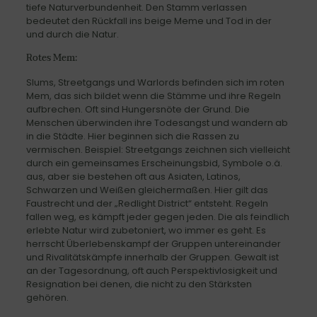
tiefe Naturverbundenheit. Den Stamm verlassen
bedeutet den Rückfall ins beige Meme und Tod in der
und durch die Natur.
Rotes Mem:
Slums, Streetgangs und Warlords befinden sich im roten
Mem, das sich bildet wenn die Stämme und ihre Regeln
aufbrechen. Oft sind Hungersnöte der Grund. Die
Menschen überwinden ihre Todesangst und wandern ab
in die Städte. Hier beginnen sich die Rassen zu
vermischen. Beispiel: Streetgangs zeichnen sich vielleicht
durch ein gemeinsames Erscheinungsbid, Symbole o.ä.
aus, aber sie bestehen oft aus Asiaten, Latinos,
Schwarzen und Weißen gleichermaßen. Hier gilt das
Faustrecht und der „Redlight District“ entsteht. Regeln
fallen weg, es kämpft jeder gegen jeden. Die als feindlich
erlebte Natur wird zubetoniert, wo immer es geht. Es
herrscht Überlebenskampf der Gruppen untereinander
und Rivalitätskämpfe innerhalb der Gruppen. Gewalt ist
an der Tagesordnung, oft auch Perspektivlosigkeit und
Resignation bei denen, die nicht zu den Stärksten
gehören.