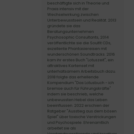
beschäftigte sich in Theorie und
Praxis intensiv mit der
Wechselwirkung zwischen
Unterbewusstsein und Realität. 2013
gründete sie das
Beratungsunternehmen
Psychosophic Consultants, 2014
veröffentlichte sie die Soulfit CDs,
exzellente Phantasiereisen mit
wunderschönen Soundtracks. 2016
kam ihr erstes Buch "Lotuszeit", ein
attraktives Kartenset mit
unterhaltsamem Arbeitsbuch dazu.
2018 folgte das erhellende
Kompendium "Das Lotusbuch - ich
bremse auch für Führungskräfte"
indem sie beschrieb, welche
unbewussten Hebel das Leben
beeinflussen. 2022 erschien der
Ratgeber "Ausstieg aus dem bösen
Spiel" über toxische Verstrickungen
und Psychospiele. Ehrenamtlich
arbeitet sie als
Vorstandsvorsitzende und kreativer