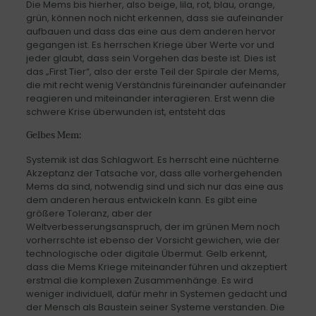
Die Mems bis hierher, also beige, lila, rot, blau, orange,
grün, können noch nicht erkennen, dass sie aufeinander
aufbauen und dass das eine aus dem anderen hervor
gegangen ist. Es herrschen Kriege über Werte vor und
jeder glaubt, dass sein Vorgehen das beste ist. Dies ist
das „First Tier“, also der erste Teil der Spirale der Mems,
die mit recht wenig Verständnis füreinander aufeinander
reagieren und miteinander interagieren. Erst wenn die
schwere Krise überwunden ist, entsteht das
Gelbes Mem:
Systemik ist das Schlagwort. Es herrscht eine nüchterne
Akzeptanz der Tatsache vor, dass alle vorhergehenden
Mems da sind, notwendig sind und sich nur das eine aus
dem anderen heraus entwickeln kann. Es gibt eine
größere Toleranz, aber der
Weltverbesserungsanspruch, der im grünen Mem noch
vorherrschte ist ebenso der Vorsicht gewichen, wie der
technologische oder digitale Übermut. Gelb erkennt,
dass die Mems Kriege miteinander führen und akzeptiert
erstmal die komplexen Zusammenhänge. Es wird
weniger individuell, dafür mehr in Systemen gedacht und
der Mensch als Baustein seiner Systeme verstanden. Die