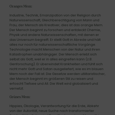
Oranges Mem:
Industrie, Technik, Emanzipation von der Religion durch
Naturwissenschaft, Gleichberechtigung von Mann und
Frau, der Mensch als Kreativer, dies ist das orange Mem.
Der Mensch beginnt zu forschen und entdeckt Chemie,
Physik und andere Naturwissenschaften, mit denen er
das Universum begreift. Er stellt Gott in Abrede und hält
alles nur noch für naturwissenschaftliche Vorgänge.
Technologie macht Menschen von der Natur und ihren
Katastrophen unabhängiger. Der Mensch erlebt sich
selbst als Gott, weil er in alles eingreifen kann (z.B.
Genforschung). Er überwindet Krankheiten und fühlt sich
nicht mehr Gott und Satan ausgeliefert, wie es im blauen
Mem noch der Fall ist. Die Gesetze werden utilitaristischer,
der Mensch beginnt im größeren Stil zu reisen und
erfoscht Tiefsee und All. Die Welt wird globalisiert und
vernetzt.
Grünes Mem:
Hippies, Ökologie, Verantwortung für die Erde, Abkehr
von der Autorität, neue Suche nach transformierter