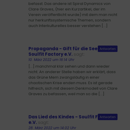
befasst. Das andere ist Spiral Dynamics von
Clare Graves, (hier ein Kurzartikel, der im
Verein veröffentlicht wurde) mit dem man nicht
nur herkunftssystemische Themen, sondern
auch Interkulturelles besser verstehen […]
Propaganda - Gift für die Seele -
Antworten
Soulfit Factory e.V.
sagt:
10. März 2022 um 16:14 Uhr
[…] manchmal klar sehen und dann wieder
nicht. An anderer Stelle haben wir erklärt, dass
das Grüne Mem zwangsläufig in einer
chaotischen Krise enden muss. Es ist gerade
hilfreich, sich mit diesem Denkmodell von Clare
Graves zu befassen, weil man so die […]
Das Lied des Kindes - Soulfit Factory
Antworten
e.V.
sagt:
28. März 2022 um 14:02 Uhr