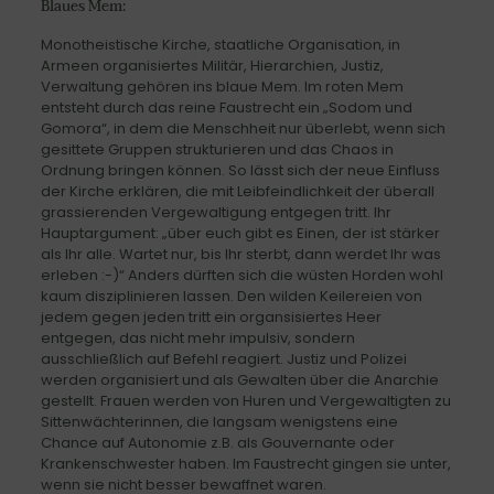
Blaues Mem:
Monotheistische Kirche, staatliche Organisation, in
Armeen organisiertes Militär, Hierarchien, Justiz,
Verwaltung gehören ins blaue Mem. Im roten Mem
entsteht durch das reine Faustrecht ein „Sodom und
Gomora“, in dem die Menschheit nur überlebt, wenn sich
gesittete Gruppen strukturieren und das Chaos in
Ordnung bringen können. So lässt sich der neue Einfluss
der Kirche erklären, die mit Leibfeindlichkeit der überall
grassierenden Vergewaltigung entgegen tritt. Ihr
Hauptargument: „über euch gibt es Einen, der ist stärker
als Ihr alle. Wartet nur, bis Ihr sterbt, dann werdet Ihr was
erleben :-)“ Anders dürften sich die wüsten Horden wohl
kaum disziplinieren lassen. Den wilden Keilereien von
jedem gegen jeden tritt ein organsisiertes Heer
entgegen, das nicht mehr impulsiv, sondern
ausschließlich auf Befehl reagiert. Justiz und Polizei
werden organisiert und als Gewalten über die Anarchie
gestellt. Frauen werden von Huren und Vergewaltigten zu
Sittenwächterinnen, die langsam wenigstens eine
Chance auf Autonomie z.B. als Gouvernante oder
Krankenschwester haben. Im Faustrecht gingen sie unter,
wenn sie nicht besser bewaffnet waren.