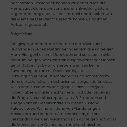
bestimmten Umständen können wir daher auch auf
Mems zurückfallen, die vor unserer Entwicklungsstufe
liegen. Aber beginnen wir erst mal mit den Inhalten. Um
die Mems besser identifizieren zu können, sind ihnen
Farben zugeordnet:
Beiges Mem:
Säuglinge, Amöben, der Verirrte in der Wüste und
Flüchtlinge in Lebensgefahr befinden sich alle im beigen
Mem. Hier geht es ums Überleben und sonst um nichts
mehr. Im beigen Mem wird ein ausgewachsener Mensch
gefährlich, ein Baby wird sterben, wenn es keine
Zuwendung bekommt. Diese niedrigste
Schwingungsebene ist emotionslos und schmerzarm,
denn die Überlebensmechanismen sorgen dafür, dass
wir in dem Zustand zwar Zugang zu allen Energien
haben, aber wir fühlen nichts mehr. Tod oder Leben ist
die Frage. Naturkatastrophen wie z.B. Erdbeben und
Kriege können Gesellschaften in diesen Zustand
katapultieren. Wir hören dann von Plünderungen,
Massakern und anderen Grausamkeiten, die nur
verständlich werden, wenn man sich vor Augen hält, dass
die Menschen vor Ort nur noch nach archaischen