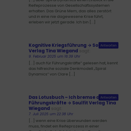
Reifeprozesse von Gesellschaftssystemen
erhalten. Das Grüne Mem, das alles zerstört
und in eine nie dagewesene Krise führt,
erleben wir jetzt gerade. Ich bin […]
Kognitive Kriegsführung → Soulfit
Antworten
Verlag Tina Wiegand
sagt:
9. Februar 2025 um 16:39 Uhr
[…] auch für Führungskräfte“ gelesen hat, kennt
das hilfreiche soziale Denkmodell „Spiral
Dynamics“ von Clare […]
Das Lotusbuch – Ich bremse auch für
Antworten
Führungskräfte → Soulfit Verlag Tina
Wiegand
sagt:
7. Juli 2025 um 22:38 Uhr
[…] wenn eine Krise überwunden werden
muss, findet ein Reifeprozess in einer