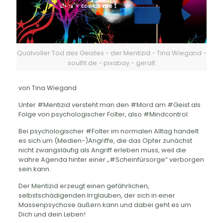
Qualvoller Tod des Geistes - der Mentizid - Tina Wiegand -
soulfit.de - pixabay - geralt
von Tina Wiegand
Unter #Mentizid versteht man den #Mord am #Geist als
Folge von psychologischer Folter, also #Mindcontrol.
Bei psychologischer #Folter im normalen Alltag handelt
es sich um (Medien-)Angriffe, die das Opfer zunächst
nicht zwangsläufig als Angriff erleben muss, weil die
wahre Agenda hinter einer „#Scheinfürsorge“ verborgen
sein kann.
Der Mentizid erzeugt einen gefährlichen,
selbstschädigenden Irrglauben, der sich in einer
Massenpsychose äußern kann und dabei geht es um
Dich und dein Leben!