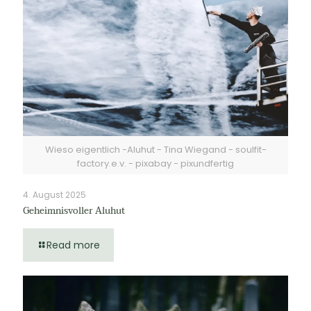
Wieso eigentlich -Aluhut - Tina Wiegand - soulfit-
factory.e.v. - pixabay - pixundfertig
4. August 2025
Geheimnisvoller Aluhut
Read more