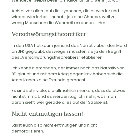
Wendet er selbst Desinformation an und wenn ja, wo?
Achtet vor allem auf die Hypnosen, die er wieder und
wieder wiederholt: ihr habt ja keine Chance, weil zu
wenig Menschen die Wahrheit erkennen…. Hm.
Verschwörungstheoretiker
In den USA hat kaum jemand das Narrativ über den Mord
an JFK geglaubt, deswegen mussten sie ja den Begriff
des „Verschwörungstheoretikers“ etablieren.
Ich kenne niemanden, der immer noch das Narrativ von
911 glaubt und mit dem Krieg gegen Irak haben sich die
Amerikaner keine Freunde gemacht.
Es sind sehr viele, die allmählich merken, dass da etwas
nicht stimmt. Und es werden täglich mehr, was man
daran sieht, wer gerade alles auf der Straße ist.
Nicht entmutigen lassen!
Lasst euch also nicht entmutigen und nicht
demoralisieren.