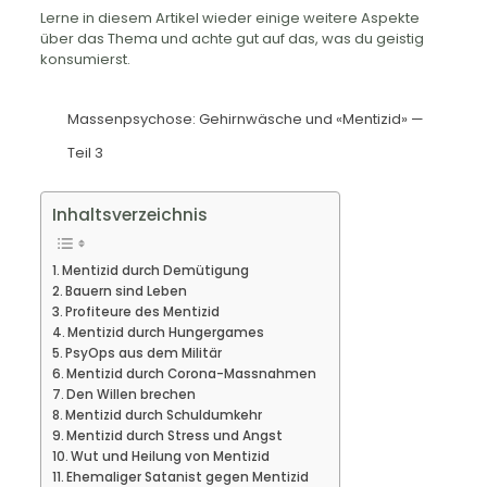
Lerne in diesem Artikel wieder einige weitere Aspekte
über das Thema und achte gut auf das, was du geistig
konsumierst.
Mas­sen­psy­chose: Gehirn­wäsche und «Men­tizid» —
Teil 3
Inhaltsverzeichnis
Mentizid durch Demütigung
Bauern sind Leben
Profiteure des Mentizid
Mentizid durch Hungergames
PsyOps aus dem Militär
Mentizid durch Corona-Massnahmen
Den Willen brechen
Mentizid durch Schuldumkehr
Mentizid durch Stress und Angst
Wut und Heilung von Mentizid
Ehemaliger Satanist gegen Mentizid