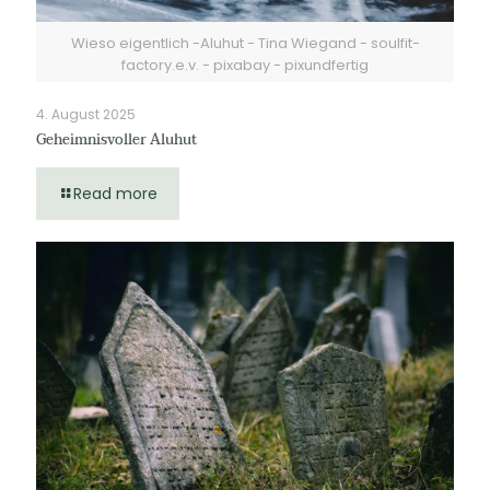
Wieso eigentlich -Aluhut - Tina Wiegand - soulfit-
factory.e.v. - pixabay - pixundfertig
4. August 2025
Geheimnisvoller Aluhut
Read more