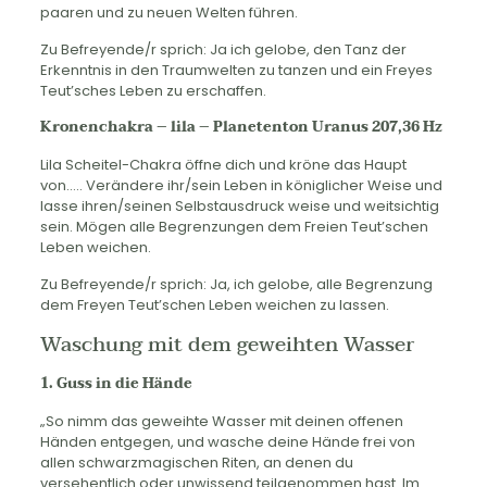
paaren und zu neuen Welten führen.
Zu Befreyende/r sprich: Ja ich gelobe, den Tanz der
Erkenntnis in den Traumwelten zu tanzen und ein Freyes
Teut’sches Leben zu erschaffen.
Kronenchakra – lila – Planetenton Uranus 207,36 Hz
Lila Scheitel-Chakra öffne dich und kröne das Haupt
von….. Verändere ihr/sein Leben in königlicher Weise und
lasse ihren/seinen Selbstausdruck weise und weitsichtig
sein. Mögen alle Begrenzungen dem Freien Teut’schen
Leben weichen.
Zu Befreyende/r sprich: Ja, ich gelobe, alle Begrenzung
dem Freyen Teut’schen Leben weichen zu lassen.
Waschung mit dem geweihten Wasser
1. Guss in die Hände
„So nimm das geweihte Wasser mit deinen offenen
Händen entgegen, und wasche deine Hände frei von
allen schwarzmagischen Riten, an denen du
versehentlich oder unwissend teilgenommen hast. Im