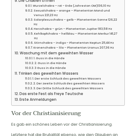
Die Chakren öffnen
Wurzelchakra – rot – Erde (Jahreston OM)136,10 Hz
Sexualchakra – orange – Planetenton Mond und
Venus 221,23 Hz
Solarplexuschakra – gelb – Planetenton Sonne 126,22
Hz
Herzchakra – grün – Planetenton Jupiter 183,58 Hz
Kehlkopfchakra – hellblau – Planetenton Merkur 141,27
Hz
Stirnchakra – indigo – Planetenton Neptun 211,44 Hz
Kronenchakra – lila – Planetenton Uranus 207,36 Hz
Waschung mit dem geweihten Wasser
1. Guss in die Hände
2. Guss in die Hände
3 Guss in die Hände
Trinken des geweihten Wassers
1. Der erste Schluck des geweihten Wassers
2. Der zweite Schluck des geweihten Wassers
3. Der Dritte Schluck des geweihten Wassers
Das erste Fest als Freye Teutsche
Erste Anmeldungen
Vor der Christianisierung
Es gab ein schönes Leben vor der Christianisierung.
Letztere hat die Brutalität ebenso, wie den Glauben an