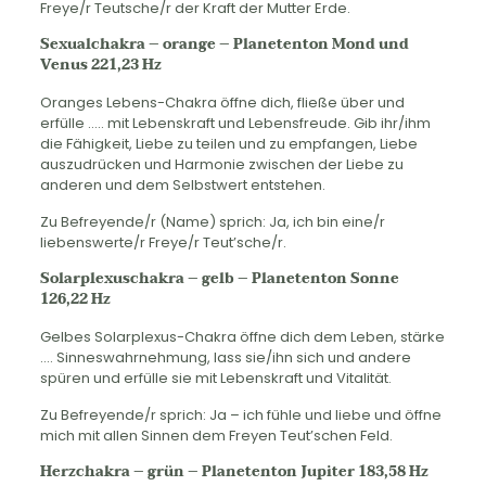
Freye/r Teutsche/r der Kraft der Mutter Erde.
Sexualchakra – orange – Planetenton Mond und
Venus 221,23 Hz
Oranges Lebens-Chakra öffne dich, fließe über und
erfülle ….. mit Lebenskraft und Lebensfreude. Gib ihr/ihm
die Fähigkeit, Liebe zu teilen und zu empfangen, Liebe
auszudrücken und Harmonie zwischen der Liebe zu
anderen und dem Selbstwert entstehen.
Zu Befreyende/r (Name) sprich: Ja, ich bin eine/r
liebenswerte/r Freye/r Teut’sche/r.
Solarplexuschakra – gelb – Planetenton Sonne
126,22 Hz
Gelbes Solarplexus-Chakra öffne dich dem Leben, stärke
…. Sinneswahrnehmung, lass sie/ihn sich und andere
spüren und erfülle sie mit Lebenskraft und Vitalität.
Zu Befreyende/r sprich: Ja – ich fühle und liebe und öffne
mich mit allen Sinnen dem Freyen Teut’schen Feld.
Herzchakra – grün – Planetenton Jupiter 183,58 Hz