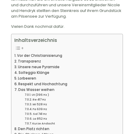
und durchzuführen und unsere Vereinsmitglieder Nicole
und Hendryk stellten den Steinkreis auf ihrem Grundstück
am Pilsensee zur Verfügung.
Vielen Dank nochmal dafür.
Inhaltsverzeichnis
Vor der Christianisierung
Transparenz
Unsere neue Pyramide
Solfeggio Klänge
Lorbeeren
Respekt und Hochachtung
Das Wasser weihen
Ut (396 Hz )
Re 417 Hz
Mi 528 Hz
Fa 639 Hz
Sol 741 Hz
La 852 Hz
Kurze Andacht
Den Platz richten