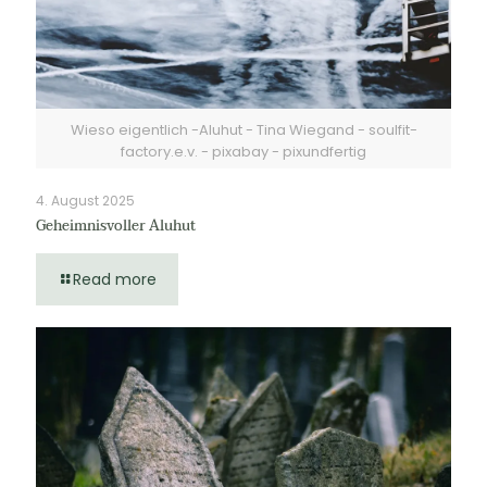
Wieso eigentlich -Aluhut - Tina Wiegand - soulfit-
factory.e.v. - pixabay - pixundfertig
4. August 2025
Geheimnisvoller Aluhut
Read more