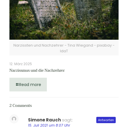
Narzissten und Nachzehrer - Tina Wiegand - pixabay -
IdaT
12. März 2025
Narzissmus und die Nachzehrer
Read more
2 Comments
Simone Rauch
sagt:
Antworten
15. Juli 2021 um 8:07 Uhr