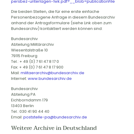
persbez-unterlagen-1wk.pdf?__blob=publicationFile
Die beiden Stellen, die für eine erste einfache
Personenbezogene Anfrage in diesem Bundesarchiv
anhand der Antragsformulare (siehe Link oben zum
Bundesarchiv) kontaktiert werden können sind:
Bundesarchiv
Abteilung Militärarchiv
Wiesentalstraße 10
79115 Freiburg
Tel.: + 49 (0) 7 61 47 8 17 0
Fax: + 49 (0) 7 61 47 8 17 900
Mail:
militaerarchiv@bundesarchiv.de
Internet:
www.bundesarchiv.de
Bundesarchiv
Abteilung PA
Eichborndamm 179
13403 Berlin
Tel.: 030 41 90 44 40
Email:
poststelle-pa@bundesarchiv.de
Weitere Archive in Deutschland